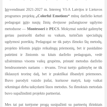
Įgyvendinant 2021-2027 m. Interreg VI-A Latvijos ir Lietuvos
programos projektą
„Colorful Emotions“
mūsų darželio keturi
pedagogai įgijo naujų žinių dvejuose pažangiuose ugdymo
metoduose —
Montessori
ir
PECS
. Mokymai suteikė galimybę
geriau pasiruošti darbui su vaikais, turinčiais specialiųjų
ugdymosi poreikių. Pedagogai ne tik patys išmoko šių metodų,
projekto lėšomis įsigijo reikalingų priemonių, bet ir pasidalino
patirtimi ir žiniomis su kitais darželio pedagogais, vedė
užsiėmimus visoms vaikų grupėms, pristatė metodus darželio
bendruomenės nariams – tėvams. Tėvai turėjo galimybę ne tik
išklausyti teorinę dalį, bet ir praktiškai išbandyti priemones.
Buvo parodyti vaizdo įrašai, kuriuose matyti, kaip vaikai
sėkmingai dirba taikydami šiuos metodus. Su išmoktais metodais
buvo supažindinti projekto partneriai.
Mes tai pat turėjome progą susipažinti su partnerių išrinktais