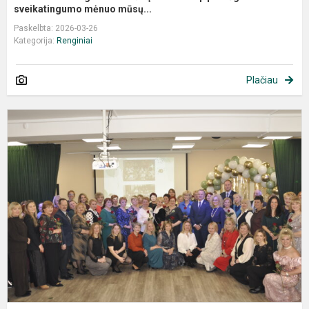
sveikatingumo mėnuo mūsų...
Paskelbta: 2026-03-26
Kategorija:
Renginiai
Plačiau
D
4