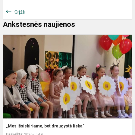
Grįžti
Ankstesnės naujienos
„
i
b
d
l
„Mes išsiskiriame, bet draugystė lieka“
Paskelbta: 2026-05-19