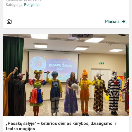
Kategorija:
Renginiai
Plačiau
„
š
–
k
d
k
d
ir
te
„Pasakų šalyje“ – keturios dienos kūrybos, džiaugsmo ir
teatro magijos