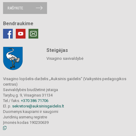
RAŠYKITE
Bendraukime
Steigėjas
Visagino savivaldybė
Visagino lopšelis-darželis „Auksinis gaidelis“ (Vaikystės pedagogikos
centras)
Savivaldybės biudžetinė įstaiga
Tarybų g. 9, Visaginas 31134
Tel./ faks.
+370 386 71706
El. p.
sekretore@auksinisgaidelis.lt
Duomenys kaupiami ir saugomi
Juridinių asmenų registre
Įmonės kodas 190230639