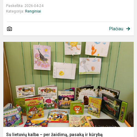
Paskelbta: 2026-04-24
Kategorija:
Renginiai
Plačiau
S
l
k
–
p
ž
p
ir
k
Su lietuvių kalba – per žaidimą, pasaką ir kūrybą