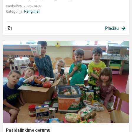
Paskelbta: 2026-04-07
Kategorija:
Renginiai
Plačiau
P
g
Pasidalinkime gerumu