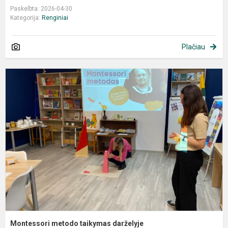
Paskelbta: 2026-04-30
Kategorija:
Renginiai
Plačiau
M
m
t
d
Montessori metodo taikymas darželyje