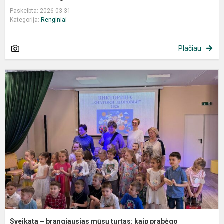
Paskelbta: 2026-03-31
Kategorija:
Renginiai
Plačiau
S
–
b
m
t
k
p
s
Sveikata – brangiausias mūsų turtas: kaip prabėgo