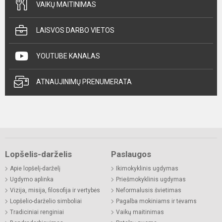
VAIKŲ MAITINIMAS
LAISVOS DARBO VIETOS
YOUTUBE KANALAS
ATNAUJINIMŲ PRENUMERATA
Lopšelis-darželis
Paslaugos
Apie lopšelį-darželį
Ikimokyklinis ugdymas
Ugdymo aplinka
Priešmokyklinis ugdymas
Vizija, misija, filosofija ir vertybės
Neformalusis švietimas
Lopšelio-darželio simboliai
Pagalba mokiniams ir tėvams
Tradiciniai renginiai
Vaikų maitinimas