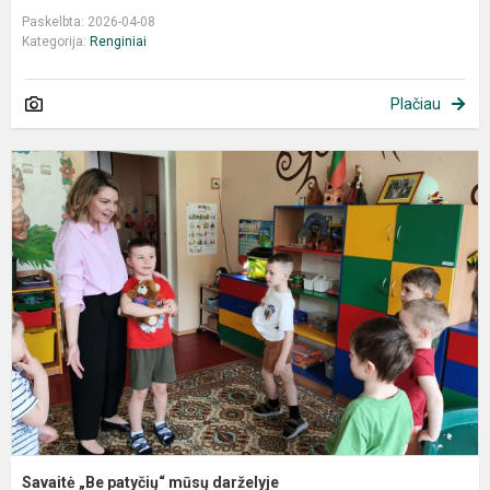
Paskelbta: 2026-04-08
Kategorija:
Renginiai
Plačiau
S
„
p
m
d
Savaitė „Be patyčių“ mūsų darželyje