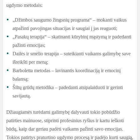
ugdymo metodais:
„Džimbos saugumo žingsnių programa“ – mokanti vaikus
atpažinti pavojingas situacijas ir saugiai į jas reaguoti;
„Pasakų terapija“ – skatinanti kūrybinį mąstymą ir padedanti
pažinti emocijas;
Dailės ir smėlio terapija – suteikianti vaikams galimybę save
išreikšti per meną;
Barboletta metodas – lavinantis koordinaciją ir emocinį
balansą;
Šiltų grūdų metodika – padedanti atsipalaiduoti ir gerinti
savijautą.
Džiaugiamės turėdami galimybę dalyvauti tokio pobūdžio
patirties mainuose, stiprinti profesinius ryšius ir kartu ieškoti
būdų, kaip dar geriau padėti vaikams pažinti savo emocijas.
Tokios patirtys praturtino ugdymo procesą ir padėjo kurti saugią,