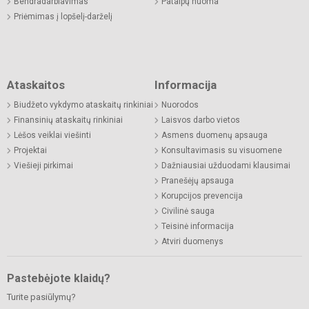
Bendradarbiavimas
Patalpų nuoma
Priėmimas į lopšelį-darželį
Ataskaitos
Informacija
Biudžeto vykdymo ataskaitų rinkiniai
Nuorodos
Finansinių ataskaitų rinkiniai
Laisvos darbo vietos
Lėšos veiklai viešinti
Asmens duomenų apsauga
Projektai
Konsultavimasis su visuomene
Viešieji pirkimai
Dažniausiai užduodami klausimai
Pranešėjų apsauga
Korupcijos prevencija
Civilinė sauga
Teisinė informacija
Atviri duomenys
Pastebėjote klaidų?
Turite pasiūlymų?