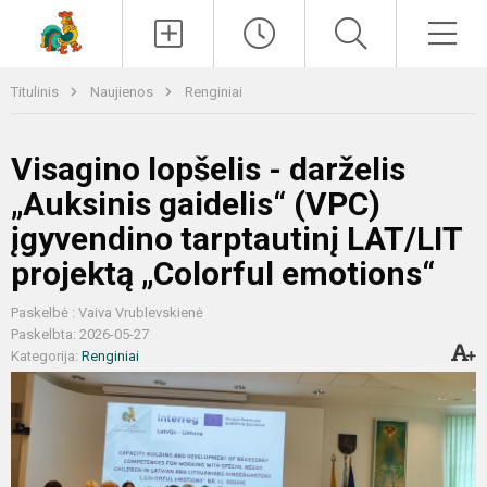
Paieška
Men
Titulinis
Naujienos
Renginiai
Visagino lopšelis - darželis
„Auksinis gaidelis“ (VPC)
įgyvendino tarptautinį LAT/LIT
projektą „Colorful emotions“
Paskelbė : Vaiva Vrublevskienė
Paskelbta: 2026-05-27
Kategorija:
Renginiai