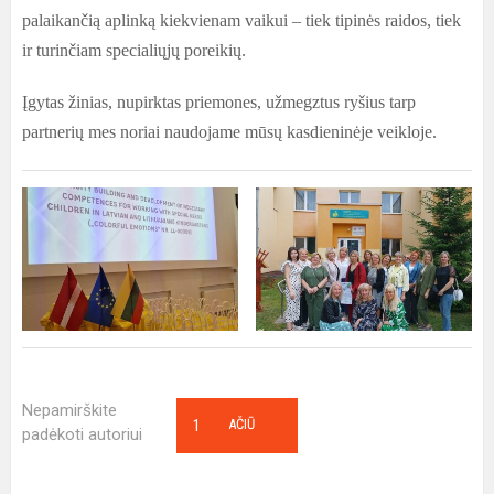
palaikančią aplinką kiekvienam vaikui – tiek tipinės raidos, tiek
ir turinčiam specialiųjų poreikių.
Įgytas žinias, nupirktas priemones, užmegztus ryšius tarp
partnerių mes noriai naudojame mūsų kasdieninėje veikloje.
Nepamirškite
1
AČIŪ
padėkoti autoriui