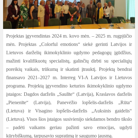
Projektas įgyvendintas 2024 m. kovo mėn. – 2025 m. rugpjūčio
mėn. Projektas „Colorful emotions“ siekė gerinti Latvijos ir
Lietuvos darželių ikimokyklinio ugdymo pedagogų įgūdžius,
mažinti kvalifikuotų specialistų, galinčių dirbti su specialiųjų
poreikių vaikais, trūkumą ir skatinti įtrauktį. Projektą bendrai
finansavo 2021–2027 m. Interreg VI-A Latvijos ir Lietuvos
programa. Projektą įgyvendino keturios ikimokyklinio ugdymo
įstaigos: Dagdos darželis „Saulīte“ (Latvija), Kraslavos darželis
„Pienenīte“ (Latvija), Panevėžio lopšelis-darželis „Rūta“
(Lietuva) ir Visagino lopšelis-darželis „Auksinis gaidelis“
(Lietuva). Visos šios įstaigos susivienijo siekdamos bendro tikslo
– padėti vaikams geriau pažinti savo emocijas, ugdyti
kūrybiškumą, tarpusavio supratimą ir saugumo jausmą.