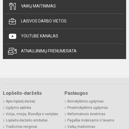
VAIKŲ MAITINIMAS
LAISVOS DARBO VIETOS
YOUTUBE KANALAS
ATNAUJINIMŲ PRENUMERATA
Lopšelis-darželis
Paslaugos
Apie lopšelį-darželį
Ikimokyklinis ugdymas
Ugdymo aplinka
Priešmokyklinis ugdymas
Vizija, misija, filosofija ir vertybės
Neformalusis švietimas
Lopšelio-darželio simboliai
Pagalba mokiniams ir tėvams
Tradiciniai renginiai
Vaikų maitinimas