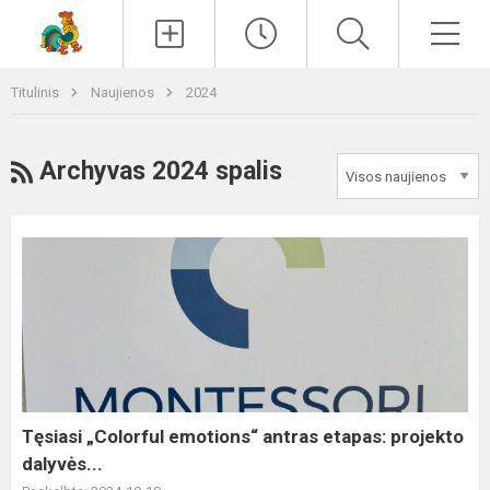
Paieška
Men
Titulinis
Naujienos
2024
RSS
Archyvas 2024 spalis
Tęsiasi
„Colorful
emotions“
antras
etapas:
projekto
dalyvės...
Tęsiasi „Colorful emotions“ antras etapas: projekto
dalyvės...