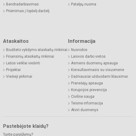
Bendradarbiavimas
Patalpų nuoma
Priėmimas į lopšelį-darželį
Ataskaitos
Informacija
Biudžeto vykdymo ataskaitų rinkiniai
Nuorodos
Finansinių ataskaitų rinkiniai
Laisvos darbo vietos
Lėšos veiklai viešinti
Asmens duomenų apsauga
Projektai
Konsultavimasis su visuomene
Viešieji pirkimai
Dažniausiai užduodami klausimai
Pranešėjų apsauga
Korupcijos prevencija
Civilinė sauga
Teisinė informacija
Atviri duomenys
Pastebėjote klaidų?
Turite pasiūlymų?