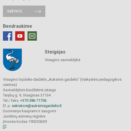
RAŠYKITE
Bendraukime
Steigėjas
Visagino savivaldybė
Visagino lopšelis-darželis „Auksinis gaidelis“ (Vaikystės pedagogikos
centras)
Savivaldybės biudžetinė įstaiga
Tarybų g. 9, Visaginas 31134
Tel./ faks.
+370 386 71706
El. p.
sekretore@auksinisgaidelis.lt
Duomenys kaupiami ir saugomi
Juridinių asmenų registre
Įmonės kodas 190230639