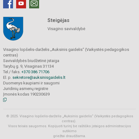
Steigėjas
Visagino savivaldybė
Visagino lopšelis-darželis „Auksinis gaidelis“ (Vaikystės pedagogikos
centras)
Savivaldybės biudžetinė įstaiga
Tarybų g. 9, Visaginas 31134
Tel./ faks.
+370 386 71706
El. p.
sekretore@auksinisgaidelis.lt
Duomenys kaupiami ir saugomi
Juridinių asmenų registre
Įmonės kodas 190230639
© 2025. Visagino lopšelis-darželis „Auksinis gaidelis“ (Vaikystės pedagogikos
centras).
Visos teisės saugomos. Kopijuoti turinį be raštiško įstaigos administracijos
sutikimo
griežtai draudžiama.