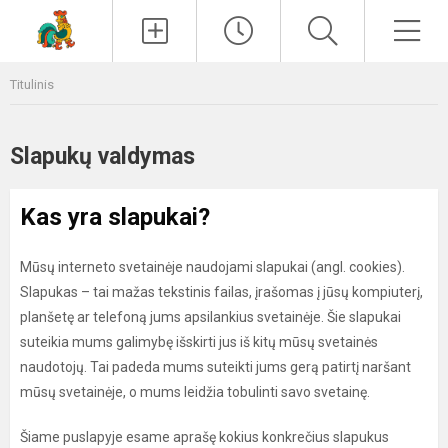
Paieška
Men
Titulinis
Slapukų valdymas
Kas yra slapukai?
Mūsų interneto svetainėje naudojami slapukai (angl. cookies).
Slapukas – tai mažas tekstinis failas, įrašomas į jūsų kompiuterį,
planšetę ar telefoną jums apsilankius svetainėje. Šie slapukai
suteikia mums galimybę išskirti jus iš kitų mūsų svetainės
naudotojų. Tai padeda mums suteikti jums gerą patirtį naršant
mūsų svetainėje, o mums leidžia tobulinti savo svetainę.
Šiame puslapyje esame aprašę kokius konkrečius slapukus