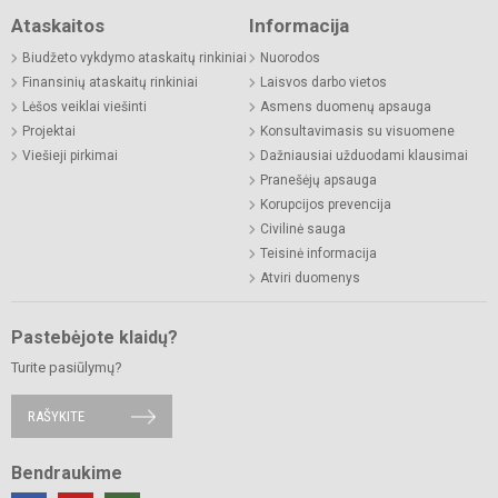
Ataskaitos
Informacija
Biudžeto vykdymo ataskaitų rinkiniai
Nuorodos
Finansinių ataskaitų rinkiniai
Laisvos darbo vietos
Lėšos veiklai viešinti
Asmens duomenų apsauga
Projektai
Konsultavimasis su visuomene
Viešieji pirkimai
Dažniausiai užduodami klausimai
Pranešėjų apsauga
Korupcijos prevencija
Civilinė sauga
Teisinė informacija
Atviri duomenys
Pastebėjote klaidų?
Turite pasiūlymų?
RAŠYKITE
Bendraukime