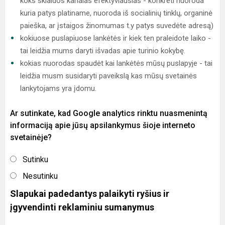
koks sklaidos kanalas efektyviausias - konkreti nuoroda
kuria patys platiname, nuoroda iš socialinių tinklų, organinė
paieška, ar įstaigos žinomumas t.y patys suvedėte adresą)
kokiuose puslapiuose lankėtės ir kiek ten praleidote laiko -
tai leidžia mums daryti išvadas apie turinio kokybę.
kokias nuorodas spaudėt kai lankėtės mūsų puslapyje - tai
leidžia musm susidaryti paveikslą kas mūsų svetainės
lankytojams yra įdomu.
Ar sutinkate, kad Google analytics rinktu nuasmenintą
informaciją apie jūsų apsilankymus šioje interneto
svetainėje?
Sutinku
Nesutinku
Slapukai padedantys palaikyti ryšius ir
įgyvendinti reklaminiu sumanymus