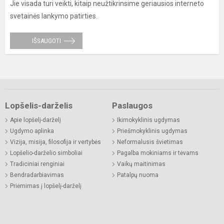
Jie visada turi veikti, kitaip neužtikrinsime geriausios interneto
svetainės lankymo patirties.
IŠSAUGOTI
Lopšelis-darželis
Paslaugos
Apie lopšelį-darželį
Ikimokyklinis ugdymas
Ugdymo aplinka
Priešmokyklinis ugdymas
Vizija, misija, filosofija ir vertybės
Neformalusis švietimas
Lopšelio-darželio simboliai
Pagalba mokiniams ir tėvams
Tradiciniai renginiai
Vaikų maitinimas
Bendradarbiavimas
Patalpų nuoma
Priėmimas į lopšelį-darželį