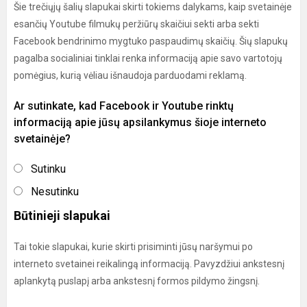
Šie trečiųjų šalių slapukai skirti tokiems dalykams, kaip svetainėje
esančių Youtube filmukų peržiūrų skaičiui sekti arba sekti
Facebook bendrinimo mygtuko paspaudimų skaičių. Šių slapukų
pagalba socialiniai tinklai renka informaciją apie savo vartotojų
pomėgius, kurią vėliau išnaudoja parduodami reklamą.
Ar sutinkate, kad Facebook ir Youtube rinktų
informaciją apie jūsų apsilankymus šioje interneto
svetainėje?
Sutinku
Nesutinku
Būtinieji slapukai
Tai tokie slapukai, kurie skirti prisiminti jūsų naršymui po
interneto svetainei reikalingą informaciją. Pavyzdžiui ankstesnį
aplankytą puslapį arba ankstesnį formos pildymo žingsnį.