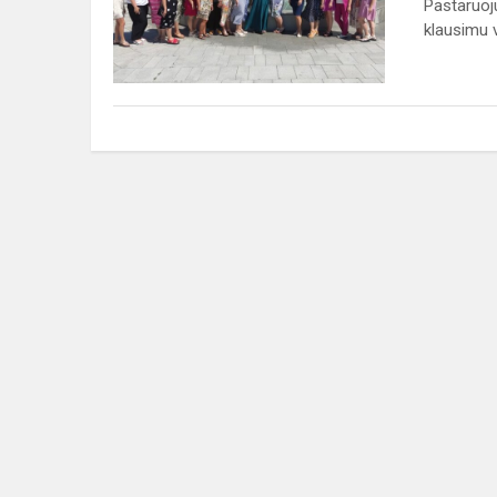
Pastaruoj
pirmojo
klausimu v
periodo
mo...