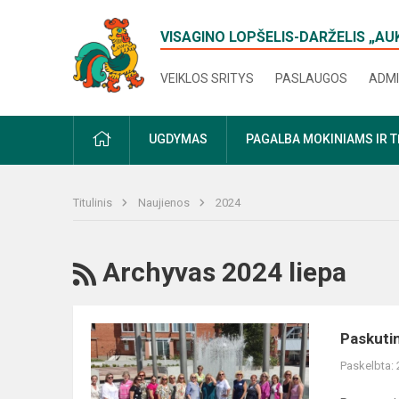
VISAGINO LOPŠELIS-DARŽELIS „AU
VEIKLOS SRITYS
PASLAUGOS
ADMI
PRADŽIA
UGDYMAS
PAGALBA MOKINIAMS IR 
Titulinis
Naujienos
2024
RSS
Archyvas 2024 liepa
Paskutiniai
Paskutin
projekto
Paskelbta:
„Colorful
emotions“