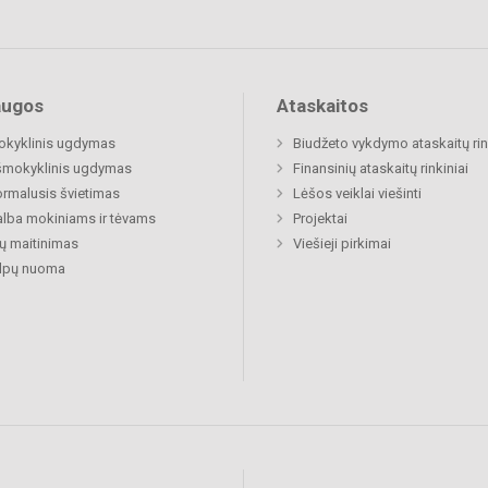
augos
Ataskaitos
okyklinis ugdymas
Biudžeto vykdymo ataskaitų rin
šmokyklinis ugdymas
Finansinių ataskaitų rinkiniai
rmalusis švietimas
Lėšos veiklai viešinti
lba mokiniams ir tėvams
Projektai
ų maitinimas
Viešieji pirkimai
alpų nuoma