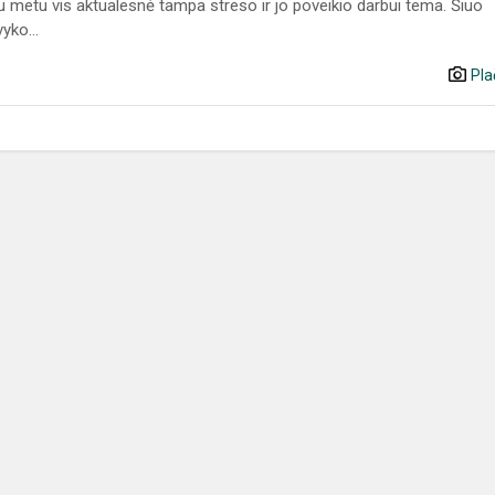
u metu vis aktualesnė tampa streso ir jo poveikio darbui tema. Šiuo
yko...
Pla