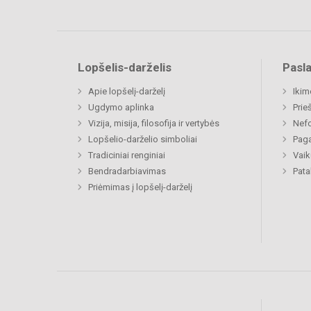
Lopšelis-darželis
Pasl
Apie lopšelį-darželį
Ikim
Ugdymo aplinka
Prie
Vizija, misija, filosofija ir vertybės
Nefo
Lopšelio-darželio simboliai
Paga
Tradiciniai renginiai
Vaik
Bendradarbiavimas
Pat
Priėmimas į lopšelį-darželį