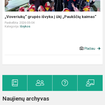
„Paukščių
kaimas“
„Voveriukų“ grupės išvyka į ūkį „Paukščių kaimas“
Paskelbta: 2026-05-04
Kategorija:
Išvykos
Plačiau
Naujienų archyvas