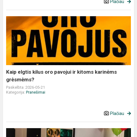
Plačiau
Kaip
elgtis
kilus
oro
pavojui
ir
kitoms
karinėms
Kaip elgtis kilus oro pavojui ir kitoms karinėms
grėsmėms?
grėsmėms?
Paskelbta: 2026-05-21
Kategorija:
Pranešimai
Plačiau
„Mes