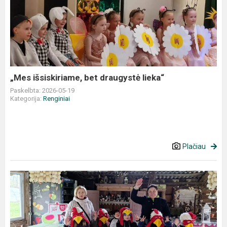
išsiskiriame,
bet
draugystė
lieka“
„Mes išsiskiriame, bet draugystė lieka“
Paskelbta: 2026-05-19
Kategorija:
Renginiai
Plačiau
„Voveriukų“
grupės
išvyka
į
ūkį