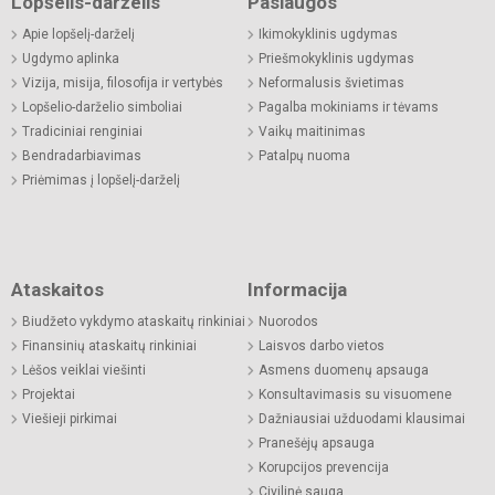
Lopšelis-darželis
Paslaugos
Apie lopšelį-darželį
Ikimokyklinis ugdymas
Ugdymo aplinka
Priešmokyklinis ugdymas
Vizija, misija, filosofija ir vertybės
Neformalusis švietimas
Lopšelio-darželio simboliai
Pagalba mokiniams ir tėvams
Tradiciniai renginiai
Vaikų maitinimas
Bendradarbiavimas
Patalpų nuoma
Priėmimas į lopšelį-darželį
Ataskaitos
Informacija
Biudžeto vykdymo ataskaitų rinkiniai
Nuorodos
Finansinių ataskaitų rinkiniai
Laisvos darbo vietos
Lėšos veiklai viešinti
Asmens duomenų apsauga
Projektai
Konsultavimasis su visuomene
Viešieji pirkimai
Dažniausiai užduodami klausimai
Pranešėjų apsauga
Korupcijos prevencija
Civilinė sauga