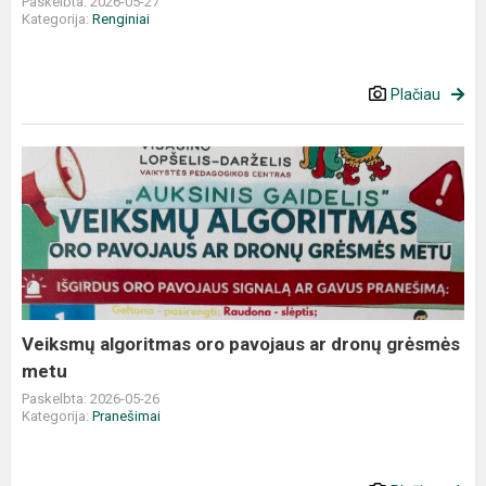
Paskelbta: 2026-05-27
Kategorija:
Renginiai
Plačiau
Veiksmų
algoritmas
oro
pavojaus
ar
dronų
grėsmės
metu
Veiksmų algoritmas oro pavojaus ar dronų grėsmės
metu
Paskelbta: 2026-05-26
Kategorija:
Pranešimai