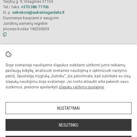
Tarybų g. 9, Visaginas 31134
Tel./ faks.
+370 386 71706
El. p.
sekretore@auksinisgaidelis.lt
Duomenys kaupiami ir saugomi
Juridinių asmenų registre
Įmonės kodas 190230639
© 2025. Visagino lopšelis-darželis „Auksinis gaidelis“ (Vaikystės pedagogikos
centras).
Visos teisės saugomos. Kopijuoti turinį be raštiško įstaigos administracijos
Šioje svetainėje naudojame slapukus siekdami užtikrinti jums teikiamų
sutikimo
griežtai draudžiama.
paslaugų kokybę, analizuoti svetainės naudojimą ir optimizuoti naršymo
patirtį. Spustelėję mygtuką „Sutinku“, jūs patvirtinate, kad sutinkate su visų
Prieinamumo paraiška
Slapukų valdymas
slapukų naudojimu šioje svetainėje. Jei norite atšaukti arba pakeisti savo
sutikimus, prašome apsilankyti
slapukų valdymo puslapyje
.
Sumanus būdas atnaujinti
mokyklos interneto
svetainę
NUSTATYMAI
NESUTINKU