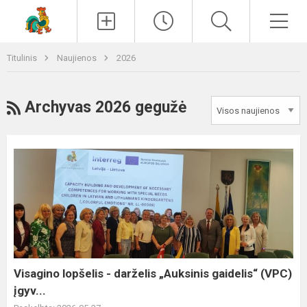
Paieška
Men
Titulinis
Naujienos
2026
RSS
Archyvas 2026 gegužė
Visagino
lopšelis
-
darželis
„Auksinis
gaidelis“
(VPC)
įgyv...
Visagino lopšelis - darželis „Auksinis gaidelis“ (VPC)
įgyv...