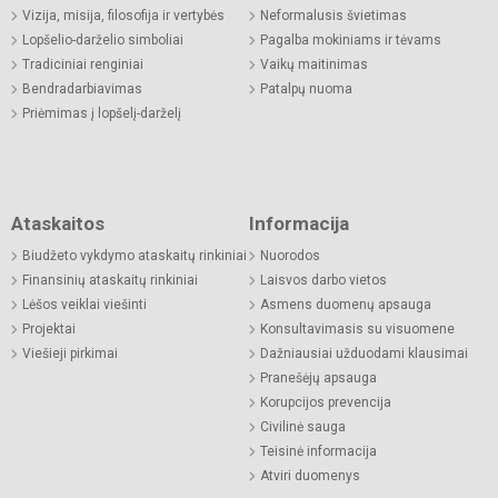
Vizija, misija, filosofija ir vertybės
Neformalusis švietimas
Lopšelio-darželio simboliai
Pagalba mokiniams ir tėvams
Tradiciniai renginiai
Vaikų maitinimas
Bendradarbiavimas
Patalpų nuoma
Priėmimas į lopšelį-darželį
Ataskaitos
Informacija
Biudžeto vykdymo ataskaitų rinkiniai
Nuorodos
Finansinių ataskaitų rinkiniai
Laisvos darbo vietos
Lėšos veiklai viešinti
Asmens duomenų apsauga
Projektai
Konsultavimasis su visuomene
Viešieji pirkimai
Dažniausiai užduodami klausimai
Pranešėjų apsauga
Korupcijos prevencija
Civilinė sauga
Teisinė informacija
Atviri duomenys