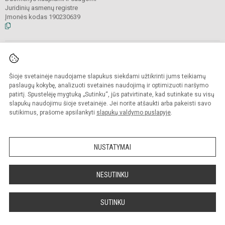
Juridinių asmenų registre
Įmonės kodas 190230639
© 2025. Visagino lopšelis-darželis „Auksinis gaidelis“ (Vaikystės pedagogikos
centras).
Visos teisės saugomos. Kopijuoti turinį be raštiško įstaigos administracijos
Šioje svetainėje naudojame slapukus siekdami užtikrinti jums teikiamų
sutikimo
griežtai draudžiama.
paslaugų kokybę, analizuoti svetainės naudojimą ir optimizuoti naršymo
patirtį. Spustelėję mygtuką „Sutinku“, jūs patvirtinate, kad sutinkate su visų
Prieinamumo paraiška
Slapukų valdymas
slapukų naudojimu šioje svetainėje. Jei norite atšaukti arba pakeisti savo
sutikimus, prašome apsilankyti
slapukų valdymo puslapyje
.
Sumanus būdas atnaujinti
mokyklos interneto
svetainę
NUSTATYMAI
NESUTINKU
SUTINKU