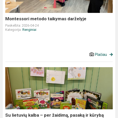
Montessori metodo taikymas darželyje
Paskelbta: 2026-04-24
Kategorija:
Renginiai
Plačiau
Su
lietuvių
kalba
–
per
žaidimą,
pasaką
ir
Su lietuvių kalba – per žaidimą, pasaką ir kūrybą