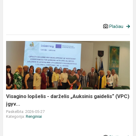
Plačiau
Visagino
lopšelis
-
darželis
„Auksinis
gaidelis“
(VPC)
įgyv...
Visagino lopšelis - darželis „Auksinis gaidelis“ (VPC)
įgyv...
Paskelbta: 2026-05-27
Kategorija:
Renginiai