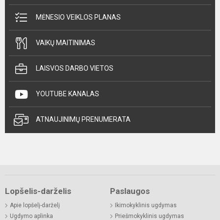
MĖNESIO VEIKLOS PLANAS
VAIKŲ MAITINIMAS
LAISVOS DARBO VIETOS
YOUTUBE KANALAS
ATNAUJINIMŲ PRENUMERATA
Lopšelis-darželis
Paslaugos
Apie lopšelį-darželį
Ikimokyklinis ugdymas
Ugdymo aplinka
Priešmokyklinis ugdymas