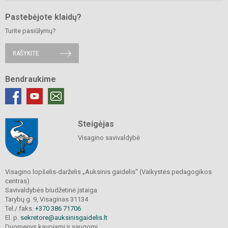
Pastebėjote klaidų?
Turite pasiūlymų?
RAŠYKITE
Bendraukime
Steigėjas
Visagino savivaldybė
Visagino lopšelis-darželis „Auksinis gaidelis“ (Vaikystės pedagogikos
centras)
Savivaldybės biudžetinė įstaiga
Tarybų g. 9, Visaginas 31134
Tel./ faks.
+370 386 71706
El. p.
sekretore@auksinisgaidelis.lt
Duomenys kaupiami ir saugomi