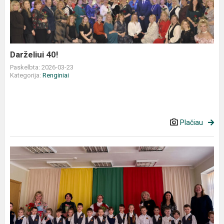
Darželiui 40!
Paskelbta: 2026-03-23
Kategorija:
Renginiai
Plačiau
Kovo
11-
osios
minėjimas
Rimšėje