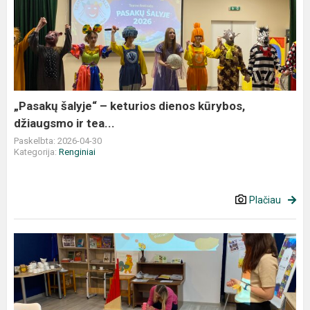
šalyje“
–
keturios
dienos
kūrybos,
džiaugsmo
ir
„Pasakų šalyje“ – keturios dienos kūrybos,
tea...
džiaugsmo ir tea...
Paskelbta: 2026-04-30
Kategorija:
Renginiai
Plačiau
Montessori
metodo
taikymas
darželyje