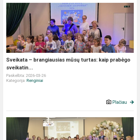
Sveikata
–
brangiausias
mūsų
turtas:
kaip
prabėgo
sveikatin...
Sveikata – brangiausias mūsų turtas: kaip prabėgo
sveikatin...
Paskelbta: 2026-03-26
Kategorija:
Renginiai
Plačiau
Darželiui
40!