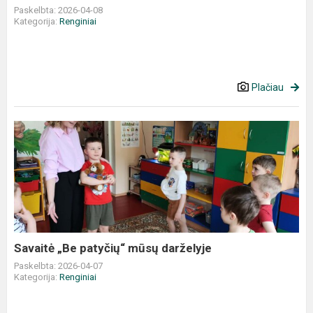
kūrybą
Paskelbta: 2026-04-08
Kategorija:
Renginiai
Plačiau
Savaitė
„Be
patyčių“
mūsų
darželyje
Savaitė „Be patyčių“ mūsų darželyje
Paskelbta: 2026-04-07
Kategorija:
Renginiai