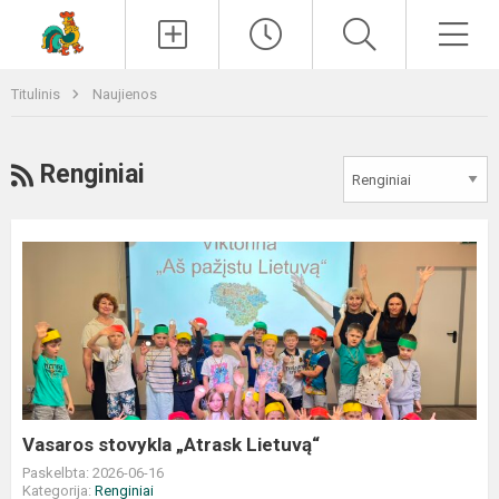
Paieška
Men
Titulinis
Naujienos
RSS
Renginiai
Vasaros
stovykla
„Atrask
Lietuvą“
Vasaros stovykla „Atrask Lietuvą“
Paskelbta: 2026-06-16
Kategorija:
Renginiai