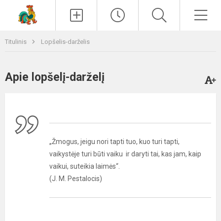
Paieška
Men
Titulinis
Lopšelis-darželis
Apie lopšelį-darželį
„Žmogus, jeigu nori tapti tuo, kuo turi tapti,
vaikystėje turi būti vaiku ir daryti tai, kas jam, kaip
vaikui, suteikia laimės“.
(J. M. Pestalocis)