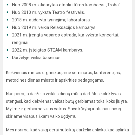
Nuo 2008 m. atidarytas etnokultūros kambarys „Troba“.
Nuo 2010 m. vyksta Teatro festivalis.
2018 m. atidaryta tyrinėjimų laboratorija.
Nuo 2019 m. veikia Relaksacijos kambarys.
2021 m. įrengta vasaros estrada, kur vyksta koncertai,
renginiai.
2022 m. įsteigtas STEAM kambarys.
Darželyje veikia baseinas.
Kiekvienais metais organizuojame seminarus, konferencijas,
metodines dienas miesto ir apskrities pedagogams.
Nuo pirmųjų darželio veiklos dienų mūsų darbštus kolektyvas
stengėsi, kad kiekvienas vaikas būtų gerbiamas toks, koks jis yra.
Mylime ir gerbiame visus vaikus. Savo kūrybą ir atsinaujinimą
skiriame visapusiškam vaiko ugdymui.
Mes norime, kad vaiką gerai nuteiktų darželio aplinka, kad aplinka