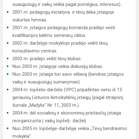
suaugusiųjų ir vaikų veikla pagal pomėgius, interesus).
2001 m. pedagogų iniciatyva ir tėvų dėka įstaigoje
sukurtas himnas.
2001 m. įstaigos pedagogų komanda pradėjo vesti
kvalifikacijos kėlimo seminarų ciklus.
2002 m. darželyje-mokykloje pradėjo veikti tėvų
konsultavimo centras.
2002 m. pradėjo veikti tėvų klubas.
Nuo 2003 m. įstaigoje veikia diskusijų klubas.
Nuo 2003 m. įstaiga turi savo vėliavą (bendras įstaigos
vaikų ir suaugusiųjų sumanymas).
2004 m. lopšelis-darželis (VPC) pripažintas vienu iš 15
geriausių Lietuvos ikimokyklinių įstaigų (pagal straipsnį
žurnale „Mažylis“ Nr. 11, 2003 m.).
2004 m. dėl socialinių ir ekonominių priežasčių įstaiga
reorganizuota į vaikų lopšelį- darželį.
Nuo 2005 m. lopšelyje-darželyje veikia „Tėvų bendravimo
mokykla“.