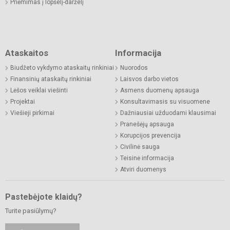
Priėmimas į lopšelį-darželį
Ataskaitos
Informacija
Biudžeto vykdymo ataskaitų rinkiniai
Nuorodos
Finansinių ataskaitų rinkiniai
Laisvos darbo vietos
Lėšos veiklai viešinti
Asmens duomenų apsauga
Projektai
Konsultavimasis su visuomene
Viešieji pirkimai
Dažniausiai užduodami klausimai
Pranešėjų apsauga
Korupcijos prevencija
Civilinė sauga
Teisinė informacija
Atviri duomenys
Pastebėjote klaidų?
Turite pasiūlymų?