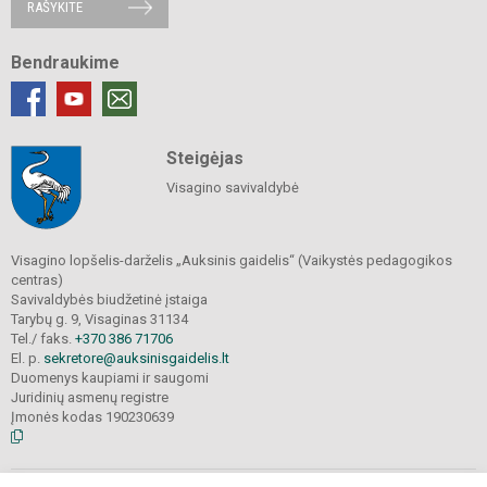
RAŠYKITE
Bendraukime
Steigėjas
Visagino savivaldybė
Visagino lopšelis-darželis „Auksinis gaidelis“ (Vaikystės pedagogikos
centras)
Savivaldybės biudžetinė įstaiga
Tarybų g. 9, Visaginas 31134
Tel./ faks.
+370 386 71706
El. p.
sekretore@auksinisgaidelis.lt
Duomenys kaupiami ir saugomi
Juridinių asmenų registre
Įmonės kodas 190230639