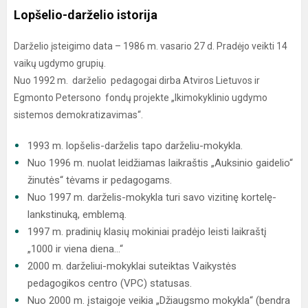
Lopšelio-darželio istorija
Darželio įsteigimo data – 1986 m. vasario 27 d. Pradėjo veikti 14
vaikų ugdymo grupių.
Nuo 1992 m. darželio pedagogai dirba Atviros Lietuvos ir
Egmonto Petersono fondų projekte „Ikimokyklinio ugdymo
sistemos demokratizavimas“.
1993 m. lopšelis-darželis tapo darželiu-mokykla.
Nuo 1996 m. nuolat leidžiamas laikraštis „Auksinio gaidelio“
žinutės“ tėvams ir pedagogams.
Nuo 1997 m. darželis-mokykla turi savo vizitinę kortelę-
lankstinuką, emblemą.
1997 m. pradinių klasių mokiniai pradėjo leisti laikraštį
„1000 ir viena diena…“
2000 m. darželiui-mokyklai suteiktas Vaikystės
pedagogikos centro (VPC) statusas.
Nuo 2000 m. įstaigoje veikia „Džiaugsmo mokykla“ (bendra