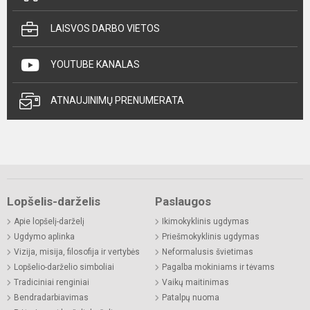
LAISVOS DARBO VIETOS
YOUTUBE KANALAS
ATNAUJINIMŲ PRENUMERATA
Lopšelis-darželis
Paslaugos
Apie lopšelį-darželį
Ikimokyklinis ugdymas
Ugdymo aplinka
Priešmokyklinis ugdymas
Vizija, misija, filosofija ir vertybės
Neformalusis švietimas
Lopšelio-darželio simboliai
Pagalba mokiniams ir tėvams
Tradiciniai renginiai
Vaikų maitinimas
Bendradarbiavimas
Patalpų nuoma