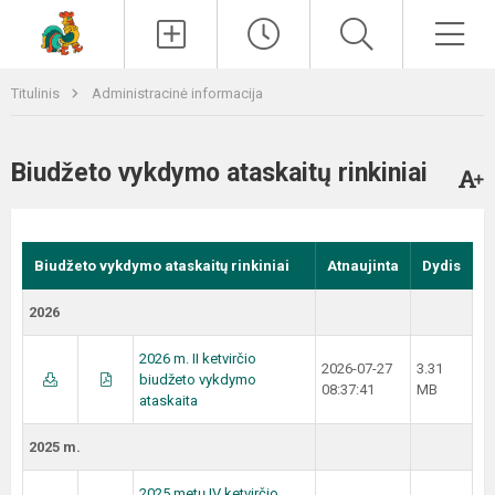
Paieška
Men
Titulinis
Administracinė informacija
Biudžeto vykdymo ataskaitų rinkiniai
Biudžeto vykdymo ataskaitų rinkiniai
Atnaujinta
Dydis
2026
2026 m. II ketvirčio
2026-07-27
3.31
biudžeto vykdymo
08:37:41
MB
ataskaita
2025 m.
2025 metų IV ketvirčio