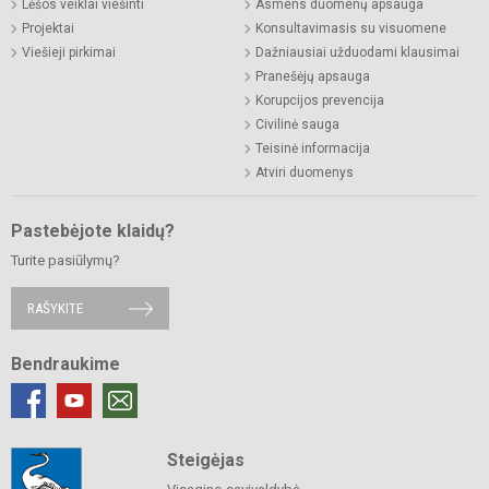
Lėšos veiklai viešinti
Asmens duomenų apsauga
Projektai
Konsultavimasis su visuomene
Viešieji pirkimai
Dažniausiai užduodami klausimai
Pranešėjų apsauga
Korupcijos prevencija
Civilinė sauga
Teisinė informacija
Atviri duomenys
Pastebėjote klaidų?
Turite pasiūlymų?
RAŠYKITE
Bendraukime
Steigėjas