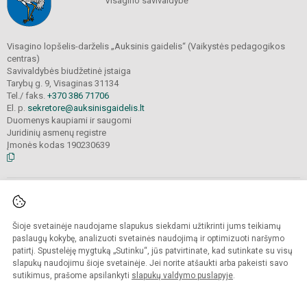
Visagino savivaldybė
Visagino lopšelis-darželis „Auksinis gaidelis“ (Vaikystės pedagogikos
centras)
Savivaldybės biudžetinė įstaiga
Tarybų g. 9, Visaginas 31134
Tel./ faks.
+370 386 71706
El. p.
sekretore@auksinisgaidelis.lt
Duomenys kaupiami ir saugomi
Juridinių asmenų registre
Įmonės kodas 190230639
© 2025. Visagino lopšelis-darželis „Auksinis gaidelis“ (Vaikystės pedagogikos
centras).
Visos teisės saugomos. Kopijuoti turinį be raštiško įstaigos administracijos
Šioje svetainėje naudojame slapukus siekdami užtikrinti jums teikiamų
sutikimo
griežtai draudžiama.
paslaugų kokybę, analizuoti svetainės naudojimą ir optimizuoti naršymo
patirtį. Spustelėję mygtuką „Sutinku“, jūs patvirtinate, kad sutinkate su visų
Prieinamumo paraiška
Slapukų valdymas
slapukų naudojimu šioje svetainėje. Jei norite atšaukti arba pakeisti savo
sutikimus, prašome apsilankyti
slapukų valdymo puslapyje
.
Sumanus būdas atnaujinti
mokyklos interneto
svetainę