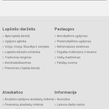
Lopšelis-darželis
Paslaugos
Apie lopšelį-darželį
Ikimokyklinis ugdymas
Ugdymo aplinka
Priešmokyklinis ugdymas
Vizija, misija, filosofija ir vertybės
Neformalusis švietimas
Lopšelio-darželio simboliai
Pagalba mokiniams ir tėvams
Tradiciniai renginiai
Vaikų maitinimas
Bendradarbiavimas
Patalpų nuoma
Priėmimas į lopšelį-darželį
Ataskaitos
Informacija
Biudžeto vykdymo ataskaitų rinkiniai
Nuorodos
Finansinių ataskaitų rinkiniai
Laisvos darbo vietos