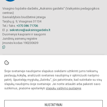
Visagino lopšelis-darželis „Auksinis gaidelis“ (Vaikystės pedagogikos
centras)
Savivaldybės biudžetinė įstaiga
Tarybų g. 9, Visaginas 31134
Tel./ faks.
+370 386 71706
El. p.
sekretore@auksinisgaidelis.lt
Duomenys kaupiami ir saugomi
Juridinių asmenų registre
Įmonės kodas 190230639
© 2025. Visagino lopšelis-darželis „Auksinis gaidelis“ (Vaikystės pedagogikos
centras).
Visos teisės saugomos. Kopijuoti turinį be raštiško įstaigos administracijos
Šioje svetainėje naudojame slapukus siekdami užtikrinti jums teikiamų
sutikimo
griežtai draudžiama.
paslaugų kokybę, analizuoti svetainės naudojimą ir optimizuoti naršymo
patirtį. Spustelėję mygtuką „Sutinku“, jūs patvirtinate, kad sutinkate su visų
Prieinamumo paraiška
Slapukų valdymas
slapukų naudojimu šioje svetainėje. Jei norite atšaukti arba pakeisti savo
sutikimus, prašome apsilankyti
slapukų valdymo puslapyje
.
Sumanus būdas atnaujinti
mokyklos interneto
svetainę
NUSTATYMAI