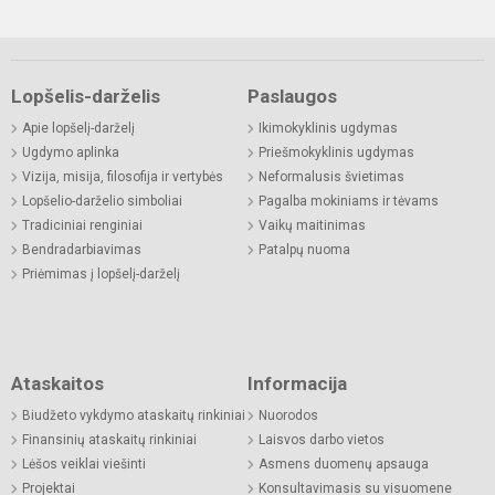
Lopšelis-darželis
Paslaugos
Apie lopšelį-darželį
Ikimokyklinis ugdymas
Ugdymo aplinka
Priešmokyklinis ugdymas
Vizija, misija, filosofija ir vertybės
Neformalusis švietimas
Lopšelio-darželio simboliai
Pagalba mokiniams ir tėvams
Tradiciniai renginiai
Vaikų maitinimas
Bendradarbiavimas
Patalpų nuoma
Priėmimas į lopšelį-darželį
Ataskaitos
Informacija
Biudžeto vykdymo ataskaitų rinkiniai
Nuorodos
Finansinių ataskaitų rinkiniai
Laisvos darbo vietos
Lėšos veiklai viešinti
Asmens duomenų apsauga
Projektai
Konsultavimasis su visuomene