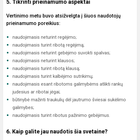
5. Tikrinti prieinamumo aspektai
Vertinimo metu buvo atsižvelgta į šiuos naudotojų
prieinamumo poreikius:
naudojimasis neturint regėjimo;
naudojimasis turint ribotą regėjimą;
naudojimasis neturint gebėjimo suvokti spalvas;
naudojimasis neturint klausos;
naudojimasis turint ribotą klausą;
naudojimasis turint kalbėjimo sutrikimų;
naudojimasis esant ribotoms galimybėms atlikti rankų
judesius ar ribotai jėgai;
būtinybė mažinti traukulių dėl jautrumo šviesai sukėlimo
galimybes;
naudojimasis turint ribotus pažinimo gebėjimus.
6. Kaip galite jau naudotis šia svetaine?