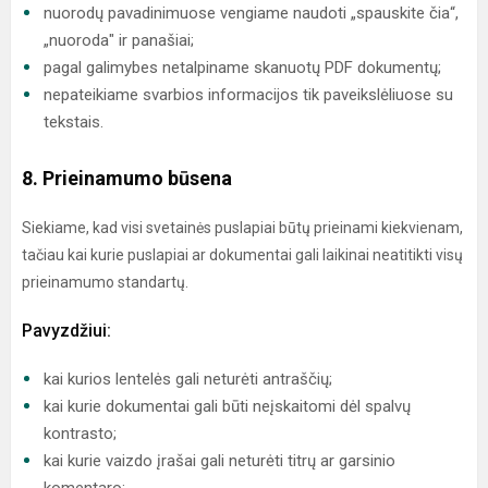
nuorodų pavadinimuose vengiame naudoti „spauskite čia“,
„nuoroda" ir panašiai;
pagal galimybes netalpiname skanuotų PDF dokumentų;
nepateikiame svarbios informacijos tik paveikslėliuose su
tekstais.
8. Prieinamumo būsena
Siekiame, kad visi svetainės puslapiai būtų prieinami kiekvienam,
tačiau kai kurie puslapiai ar dokumentai gali laikinai neatitikti visų
prieinamumo standartų.
Pavyzdžiui:
kai kurios lentelės gali neturėti antraščių;
kai kurie dokumentai gali būti neįskaitomi dėl spalvų
kontrasto;
kai kurie vaizdo įrašai gali neturėti titrų ar garsinio