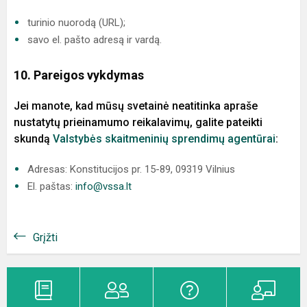
turinio nuorodą (URL);
savo el. pašto adresą ir vardą.
10. Pareigos vykdymas
Jei manote, kad mūsų svetainė neatitinka apraše
nustatytų prieinamumo reikalavimų, galite pateikti
skundą
Valstybės skaitmeninių sprendimų agentūrai
:
Adresas: Konstitucijos pr. 15-89, 09319 Vilnius
El. paštas:
info@vssa.lt
Grįžti