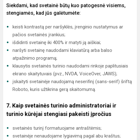
Siekdami, kad svetainė būtų kuo patogesnė visiems,
stengiamės, kad jūs galėtumėte:
keisti kontrastą per naršyklės, įrenginio nustatymus ar
pačios svetainės įrankius;
išdidinti svetainę iki 400% ir matyti ją aiškiai;
naršyti svetainę naudodami klaviatūrą arba balso
atpažinimo programą;
klausytis svetainės turinio naudodami rinkoje paplitusiais
ekrano skaitytuvais (pvz., NVDA, VoiceOver, JAWS);
įskaityti svetainėje naudojamą neserifinį (sans-serif) šriftą
Roboto, kuris užtikrina gerą skaitomumą.
7. Kaip svetainės turinio administratoriai ir
turinio kūrėjai stengiasi pakeisti įpročius
svetainės turinį formatuojame antraštėmis;
svetainėje nenaudojame lygiavimą pagal abu kraštus;