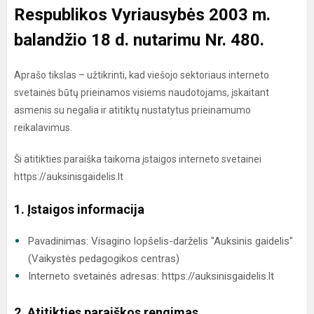
Respublikos Vyriausybės 2003 m.
balandžio 18 d. nutarimu Nr. 480.
Aprašo tikslas – užtikrinti, kad viešojo sektoriaus interneto
svetainės būtų prieinamos visiems naudotojams, įskaitant
asmenis su negalia ir atitiktų nustatytus prieinamumo
reikalavimus.
Ši atitikties paraiška taikoma įstaigos interneto svetainei
https://auksinisgaidelis.lt
1. Įstaigos informacija
Pavadinimas: Visagino lopšelis-darželis "Auksinis gaidelis"
(Vaikystės pedagogikos centras)
Interneto svetainės adresas: https://auksinisgaidelis.lt
2. Atitikties paraiškos rengimas