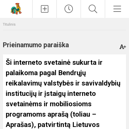
Paieška
Men
Titulinis
Prieinamumo paraiška
Ši interneto svetainė sukurta ir
palaikoma pagal
Bendrųjų
reikalavimų valstybės ir savivaldybių
institucijų ir įstaigų interneto
svetainėms ir mobiliosioms
programoms aprašą
(toliau –
Aprašas), patvirtintą Lietuvos