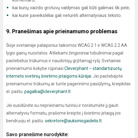
komentaro;
kai kurių vaizdo grotuvų valdymas gali būti galimas tik pele;
kai kurie paveikslėliai gali neturėti alternatyvaus teksto.
9. Pranešimas apie prieinamumo problemas
Šioje svetainėje palaipsniui taikomos WCAG 2.1 ir WCAG 2.2 AA
lygio gairių nuostatos. Atliekami žingsniniai tobulinimai pagal
pastebėtus trūkumus ir naudotojų grįžtamąjį ryšį. Svetainės
prieinamumo kokybe rūpinasi
Cleverphant – standartizuotų
interneto svetinių švietimo įstaigoms kūrėjai
. Jei pastebėjote
prieinamumo trūkumų ar turite pagerinimo pasiūlymų, kreipkitės
el. paštu:
pagalba@cleverphant.lt
.
Jei susidūrėte su neprieinamu turiniu ir norėtumėte jį gauti
alternatyviu formatu, prašome kreiptis į švietimo įstaigą jos
bendruoju el. paštu:
sekretore@auksinisgaidelis.lt
.
Savo pranešime nurodykite: