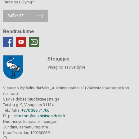
Turite pasiūlymų?
RAŠYKITE
Bendraukime
Steigėjas
Visagino savivaldybė
Visagino lopšelis-darželis „Auksinis gaidelis“ (Vaikystės pedagogikos
centras)
Savivaldybės biudžetinė įstaiga
Tarybų g. 9, Visaginas 31134
Tel./ faks.
+370 386 71706
El. p.
sekretore@auksinisgaidelis.lt
Duomenys kaupiami ir saugomi
Juridinių asmenų registre
Įmonės kodas 190230639