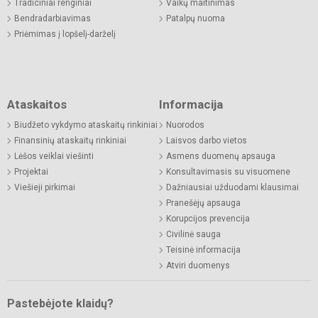
Tradiciniai renginiai
Vaikų maitinimas
Bendradarbiavimas
Patalpų nuoma
Priėmimas į lopšelį-darželį
Ataskaitos
Informacija
Biudžeto vykdymo ataskaitų rinkiniai
Nuorodos
Finansinių ataskaitų rinkiniai
Laisvos darbo vietos
Lėšos veiklai viešinti
Asmens duomenų apsauga
Projektai
Konsultavimasis su visuomene
Viešieji pirkimai
Dažniausiai užduodami klausimai
Pranešėjų apsauga
Korupcijos prevencija
Civilinė sauga
Teisinė informacija
Atviri duomenys
Pastebėjote klaidų?