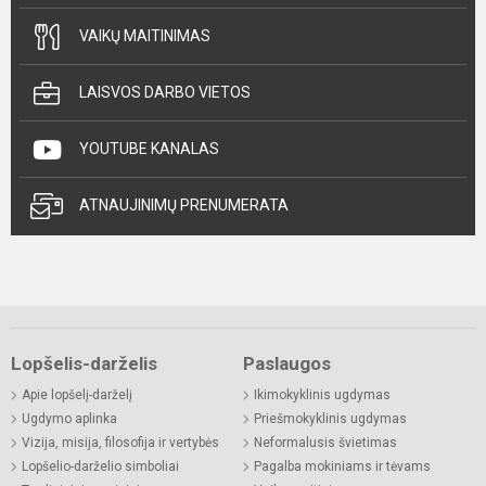
VAIKŲ MAITINIMAS
LAISVOS DARBO VIETOS
YOUTUBE KANALAS
ATNAUJINIMŲ PRENUMERATA
Lopšelis-darželis
Paslaugos
Apie lopšelį-darželį
Ikimokyklinis ugdymas
Ugdymo aplinka
Priešmokyklinis ugdymas
Vizija, misija, filosofija ir vertybės
Neformalusis švietimas
Lopšelio-darželio simboliai
Pagalba mokiniams ir tėvams