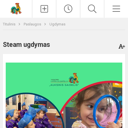
Paieška
Men
Titulinis
Paslaugos
Ugdymas
Steam ugdymas