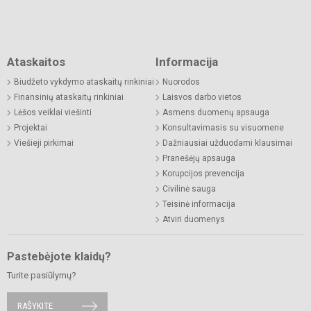
Ataskaitos
Informacija
Biudžeto vykdymo ataskaitų rinkiniai
Nuorodos
Finansinių ataskaitų rinkiniai
Laisvos darbo vietos
Lėšos veiklai viešinti
Asmens duomenų apsauga
Projektai
Konsultavimasis su visuomene
Viešieji pirkimai
Dažniausiai užduodami klausimai
Pranešėjų apsauga
Korupcijos prevencija
Civilinė sauga
Teisinė informacija
Atviri duomenys
Pastebėjote klaidų?
Turite pasiūlymų?
RAŠYKITE