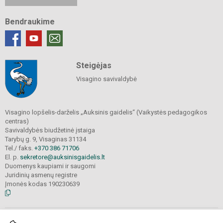
Bendraukime
Steigėjas
Visagino savivaldybė
Visagino lopšelis-darželis „Auksinis gaidelis“ (Vaikystės pedagogikos
centras)
Savivaldybės biudžetinė įstaiga
Tarybų g. 9, Visaginas 31134
Tel./ faks.
+370 386 71706
El. p.
sekretore@auksinisgaidelis.lt
Duomenys kaupiami ir saugomi
Juridinių asmenų registre
Įmonės kodas 190230639
© 2025. Visagino lopšelis-darželis „Auksinis gaidelis“ (Vaikystės pedagogikos