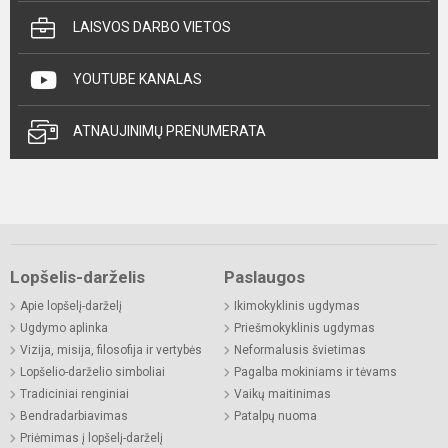
LAISVOS DARBO VIETOS
YOUTUBE KANALAS
ATNAUJINIMŲ PRENUMERATA
Lopšelis-darželis
Paslaugos
Apie lopšelį-darželį
Ikimokyklinis ugdymas
Ugdymo aplinka
Priešmokyklinis ugdymas
Vizija, misija, filosofija ir vertybės
Neformalusis švietimas
Lopšelio-darželio simboliai
Pagalba mokiniams ir tėvams
Tradiciniai renginiai
Vaikų maitinimas
Bendradarbiavimas
Patalpų nuoma
Priėmimas į lopšelį-darželį