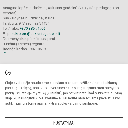
Visagino lopšelis-darželis „Auksinis gaidelis“ (Vaikystės pedagogikos
centras)
Savivaldybės biudžetinė įstaiga
Tarybų g. 9, Visaginas 31134
Tel./ faks.
+370 386 71706
El. p.
sekretore@auksinisgaidelis.lt
Duomenys kaupiami ir saugomi
Juridinių asmenų registre
Įmonės kodas 190230639
© 2025. Visagino lopšelis-darželis „Auksinis gaidelis“ (Vaikystės pedagogikos
centras).
Visos teisės saugomos. Kopijuoti turinį be raštiško įstaigos administracijos
Šioje svetainėje naudojame slapukus siekdami užtikrinti jums teikiamų
sutikimo
griežtai draudžiama.
paslaugų kokybę, analizuoti svetainės naudojimą ir optimizuoti naršymo
patirtį. Spustelėję mygtuką „Sutinku“, jūs patvirtinate, kad sutinkate su visų
Prieinamumo paraiška
Slapukų valdymas
slapukų naudojimu šioje svetainėje. Jei norite atšaukti arba pakeisti savo
sutikimus, prašome apsilankyti
slapukų valdymo puslapyje
.
Sumanus būdas atnaujinti
mokyklos interneto
svetainę
NUSTATYMAI