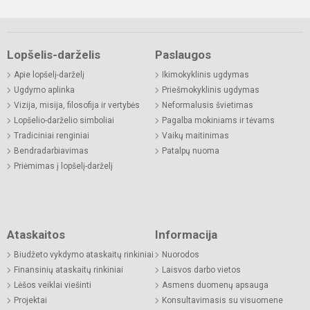
Lopšelis-darželis
Paslaugos
Apie lopšelį-darželį
Ikimokyklinis ugdymas
Ugdymo aplinka
Priešmokyklinis ugdymas
Vizija, misija, filosofija ir vertybės
Neformalusis švietimas
Lopšelio-darželio simboliai
Pagalba mokiniams ir tėvams
Tradiciniai renginiai
Vaikų maitinimas
Bendradarbiavimas
Patalpų nuoma
Priėmimas į lopšelį-darželį
Ataskaitos
Informacija
Biudžeto vykdymo ataskaitų rinkiniai
Nuorodos
Finansinių ataskaitų rinkiniai
Laisvos darbo vietos
Lėšos veiklai viešinti
Asmens duomenų apsauga
Projektai
Konsultavimasis su visuomene