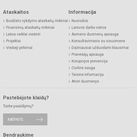
Ataskaitos
Informacija
Biudžeto vykdymo ataskaitų rinkiniai
Nuorodos
Finansinių ataskaitų rinkiniai
Laisvos darbo vietos
Lėšos veiklai viešinti
Asmens duomenų apsauga
Projektai
Konsultavimasis su visuomene
Viešieji pirkimai
Dažniausiai užduodami klausimai
Pranešėjų apsauga
Korupcijos prevencija
Civilinė sauga
Teisinė informacija
Atviri duomenys
Pastebėjote klaidų?
Turite pasiūlymų?
RAŠYKITE
Bendraukime