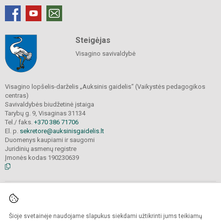
Steigėjas
Visagino savivaldybė
Visagino lopšelis-darželis „Auksinis gaidelis“ (Vaikystės pedagogikos
centras)
Savivaldybės biudžetinė įstaiga
Tarybų g. 9, Visaginas 31134
Tel./ faks.
+370 386 71706
El. p.
sekretore@auksinisgaidelis.lt
Duomenys kaupiami ir saugomi
Juridinių asmenų registre
Įmonės kodas 190230639
© 2025. Visagino lopšelis-darželis „Auksinis gaidelis“ (Vaikystės pedagogikos
centras).
Visos teisės saugomos. Kopijuoti turinį be raštiško įstaigos administracijos
Šioje svetainėje naudojame slapukus siekdami užtikrinti jums teikiamų
sutikimo