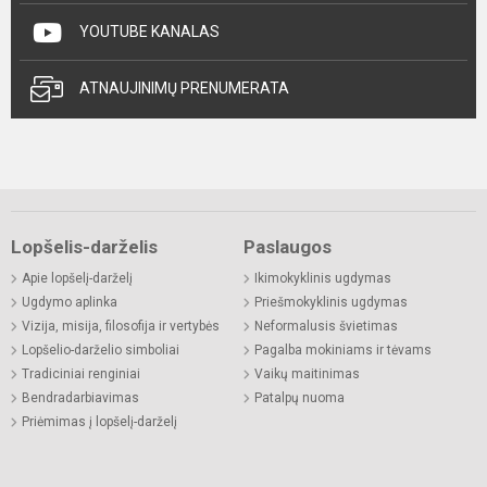
YOUTUBE KANALAS
ATNAUJINIMŲ PRENUMERATA
Lopšelis-darželis
Paslaugos
Apie lopšelį-darželį
Ikimokyklinis ugdymas
Ugdymo aplinka
Priešmokyklinis ugdymas
Vizija, misija, filosofija ir vertybės
Neformalusis švietimas
Lopšelio-darželio simboliai
Pagalba mokiniams ir tėvams
Tradiciniai renginiai
Vaikų maitinimas
Bendradarbiavimas
Patalpų nuoma
Priėmimas į lopšelį-darželį