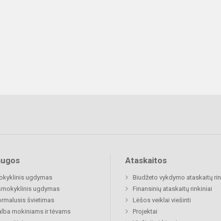
augos
Ataskaitos
okyklinis ugdymas
Biudžeto vykdymo ataskaitų rin
šmokyklinis ugdymas
Finansinių ataskaitų rinkiniai
rmalusis švietimas
Lėšos veiklai viešinti
lba mokiniams ir tėvams
Projektai