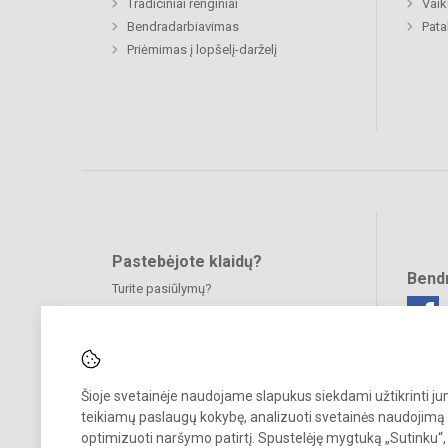
Tradiciniai renginiai
Vaik
Bendradarbiavimas
Pat
Priėmimas į lopšelį-darželį
Pastebėjote klaidų?
Bend
Turite pasiūlymų?
RAŠYKITE
Šioje svetainėje naudojame slapukus siekdami užtikrinti j
teikiamų paslaugų kokybę, analizuoti svetainės naudojimą 
optimizuoti naršymo patirtį. Spustelėję mygtuką „Sutinku“,