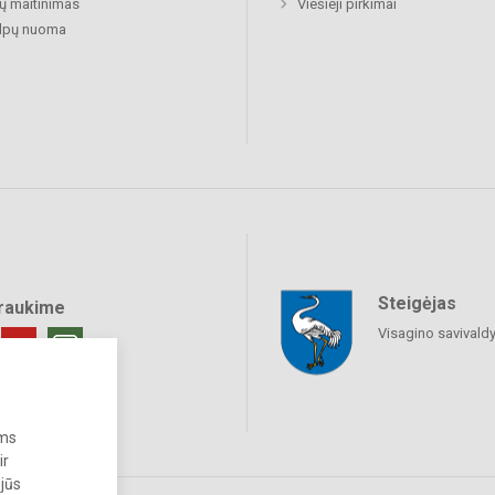
ų maitinimas
Viešieji pirkimai
alpų nuoma
Steigėjas
raukime
Visagino savivald
ums
ir
 jūs