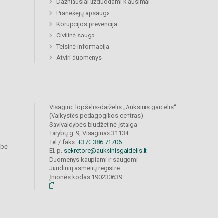
Dažniausiai užduodami klausimai
Pranešėjų apsauga
Korupcijos prevencija
Civilinė sauga
Teisinė informacija
Atviri duomenys
Visagino lopšelis-darželis „Auksinis gaidelis“
(Vaikystės pedagogikos centras)
Savivaldybės biudžetinė įstaiga
Tarybų g. 9, Visaginas 31134
Tel./ faks.
+370 386 71706
ybė
El. p.
sekretore@auksinisgaidelis.lt
Duomenys kaupiami ir saugomi
Juridinių asmenų registre
Įmonės kodas 190230639