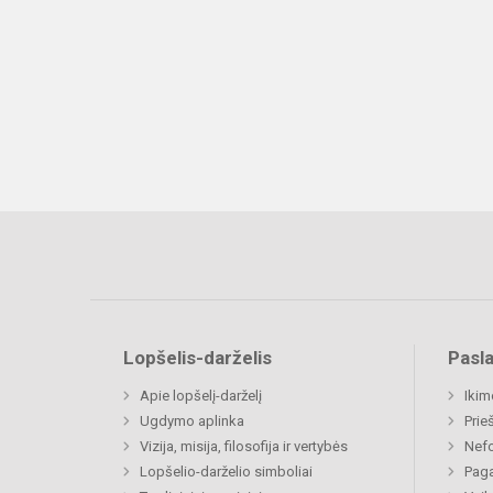
Lopšelis-darželis
Pasl
Apie lopšelį-darželį
Ikim
Ugdymo aplinka
Prie
Vizija, misija, filosofija ir vertybės
Nefo
Lopšelio-darželio simboliai
Paga