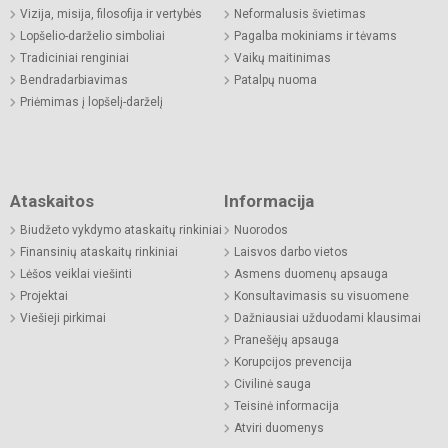
Vizija, misija, filosofija ir vertybės
Neformalusis švietimas
Lopšelio-darželio simboliai
Pagalba mokiniams ir tėvams
Tradiciniai renginiai
Vaikų maitinimas
Bendradarbiavimas
Patalpų nuoma
Priėmimas į lopšelį-darželį
Ataskaitos
Informacija
Biudžeto vykdymo ataskaitų rinkiniai
Nuorodos
Finansinių ataskaitų rinkiniai
Laisvos darbo vietos
Lėšos veiklai viešinti
Asmens duomenų apsauga
Projektai
Konsultavimasis su visuomene
Viešieji pirkimai
Dažniausiai užduodami klausimai
Pranešėjų apsauga
Korupcijos prevencija
Civilinė sauga
Teisinė informacija
Atviri duomenys