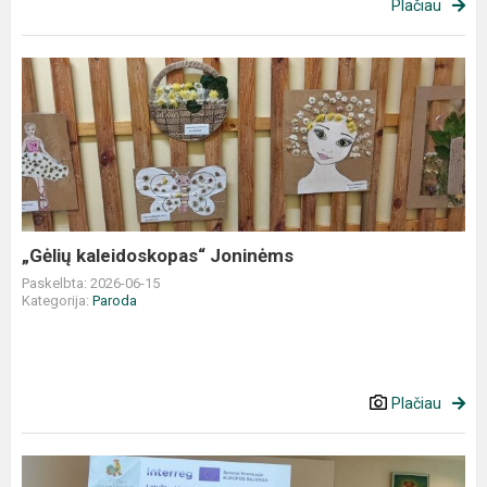
Plačiau
„Gėlių
kaleidoskopas“
Joninėms
„Gėlių kaleidoskopas“ Joninėms
Paskelbta: 2026-06-15
Kategorija:
Paroda
Plačiau
Visagino