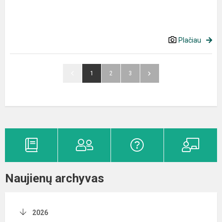
Plačiau
1
2
3
Naujienų archyvas
2026