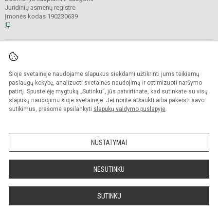
Juridinių asmenų registre
Įmonės kodas 190230639
© 2025. Visagino lopšelis-darželis „Auksinis gaidelis“ (Vaikystės pedagogikos
centras).
Visos teisės saugomos. Kopijuoti turinį be raštiško įstaigos administracijos
Šioje svetainėje naudojame slapukus siekdami užtikrinti jums teikiamų
sutikimo
griežtai draudžiama.
paslaugų kokybę, analizuoti svetainės naudojimą ir optimizuoti naršymo
patirtį. Spustelėję mygtuką „Sutinku“, jūs patvirtinate, kad sutinkate su visų
Prieinamumo paraiška
Slapukų valdymas
slapukų naudojimu šioje svetainėje. Jei norite atšaukti arba pakeisti savo
sutikimus, prašome apsilankyti
slapukų valdymo puslapyje
.
Sumanus būdas atnaujinti
mokyklos interneto
svetainę
NUSTATYMAI
NESUTINKU
SUTINKU