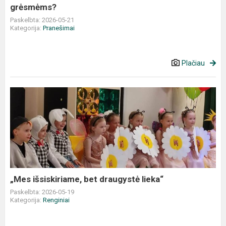
grėsmėms?
grėsmėms?
Paskelbta: 2026-05-21
Kategorija:
Pranešimai
Plačiau
„Mes
išsiskiriame,
bet
draugystė
lieka“
„Mes išsiskiriame, bet draugystė lieka“
Paskelbta: 2026-05-19
Kategorija:
Renginiai