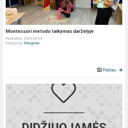
darželyje
Montessori metodo taikymas darželyje
Paskelbta: 2026-04-24
Kategorija:
Renginiai
Plačiau
Labdaros
ir
paramos
fondo
„Maisto
bankas“
padėka