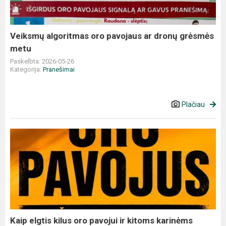
dronų
grėsmės
metu
Veiksmų algoritmas oro pavojaus ar dronų grėsmės
metu
Paskelbta: 2026-05-26
Kategorija:
Pranešimai
Plačiau
Kaip
elgtis
kilus
oro
pavojui
ir
kitoms
karinėms
Kaip elgtis kilus oro pavojui ir kitoms karinėms