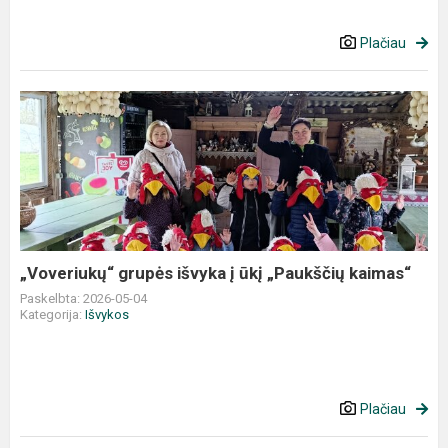
Plačiau
„Voveriukų“
grupės
išvyka
į
ūkį
„Paukščių
kaimas“
„Voveriukų“ grupės išvyka į ūkį „Paukščių kaimas“
Paskelbta: 2026-05-04
Kategorija:
Išvykos
Plačiau