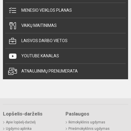
MĖNESIO VEIKLOS PLANAS
VAIKŲ MAITINIMAS
LAISVOS DARBO VIETOS
YOUTUBE KANALAS
ATNAUJINIMŲ PRENUMERATA
Lopšelis-darželis
Paslaugos
Apie lopšelį-darželį
Ikimokyklinis ugdymas
Ugdymo aplinka
Priešmokyklinis ugdymas