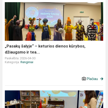
„Pasakų
šalyje“
–
keturios
dienos
kūrybos,
džiaugsmo
ir
„Pasakų šalyje“ – keturios dienos kūrybos,
tea...
džiaugsmo ir tea...
Paskelbta: 2026-04-30
Kategorija:
Renginiai
Plačiau
Montessori
metodo
taikymas