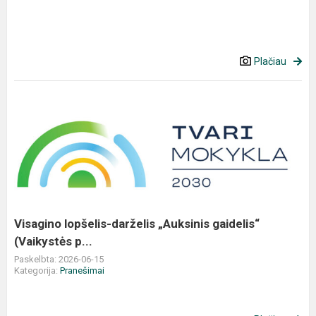
Plačiau
Visagino
lopšelis-
darželis
„Auksinis
gaidelis“
(Vaikystės
p...
Visagino lopšelis-darželis „Auksinis gaidelis“
(Vaikystės p...
Paskelbta: 2026-06-15
Kategorija:
Pranešimai