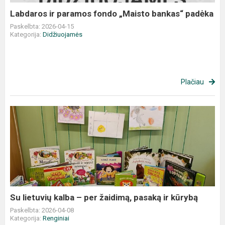
Labdaros ir paramos fondo „Maisto bankas“ padėka
Paskelbta: 2026-04-15
Kategorija:
Didžiuojamės
Plačiau
Su
lietuvių
kalba
–
per
žaidimą,
pasaką
ir
Su lietuvių kalba – per žaidimą, pasaką ir kūrybą
kūrybą
Paskelbta: 2026-04-08
Kategorija:
Renginiai