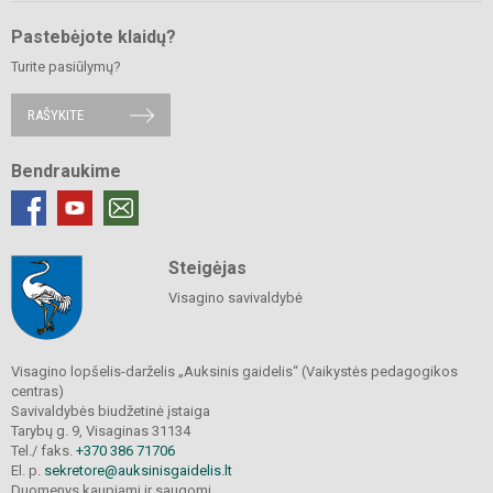
Pastebėjote klaidų?
Turite pasiūlymų?
RAŠYKITE
Bendraukime
Steigėjas
Visagino savivaldybė
Visagino lopšelis-darželis „Auksinis gaidelis“ (Vaikystės pedagogikos
centras)
Savivaldybės biudžetinė įstaiga
Tarybų g. 9, Visaginas 31134
Tel./ faks.
+370 386 71706
El. p.
sekretore@auksinisgaidelis.lt
Duomenys kaupiami ir saugomi