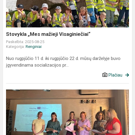
Visaginiečiai“
Stovykla „Mes mažieji Visaginiečiai“
Paskelbta: 2025-08-25
Kategorija:
Renginiai
Nuo rugpjūčio 11 d. iki rugpjūčio 22 d. mūsų darželyje buvo
įgyvendinama socializacijos pr...
Plačiau
Colorful
emotions
–
draugystės
ir
patirčių