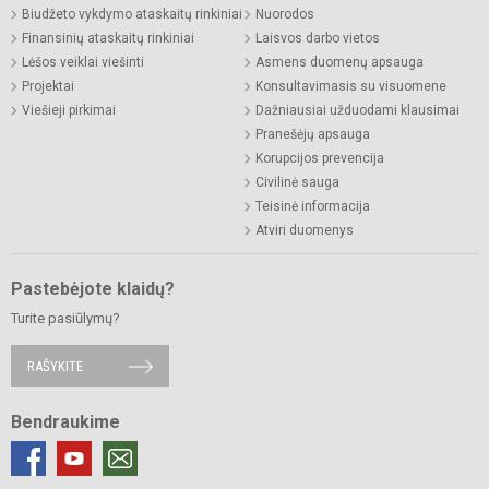
Biudžeto vykdymo ataskaitų rinkiniai
Nuorodos
Finansinių ataskaitų rinkiniai
Laisvos darbo vietos
Lėšos veiklai viešinti
Asmens duomenų apsauga
Projektai
Konsultavimasis su visuomene
Viešieji pirkimai
Dažniausiai užduodami klausimai
Pranešėjų apsauga
Korupcijos prevencija
Civilinė sauga
Teisinė informacija
Atviri duomenys
Pastebėjote klaidų?
Turite pasiūlymų?
RAŠYKITE
Bendraukime