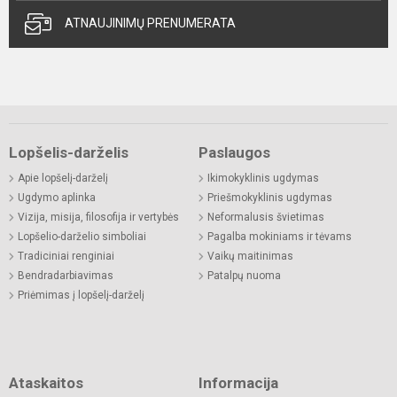
ATNAUJINIMŲ PRENUMERATA
Lopšelis-darželis
Paslaugos
Apie lopšelį-darželį
Ikimokyklinis ugdymas
Ugdymo aplinka
Priešmokyklinis ugdymas
Vizija, misija, filosofija ir vertybės
Neformalusis švietimas
Lopšelio-darželio simboliai
Pagalba mokiniams ir tėvams
Tradiciniai renginiai
Vaikų maitinimas
Bendradarbiavimas
Patalpų nuoma
Priėmimas į lopšelį-darželį
Ataskaitos
Informacija