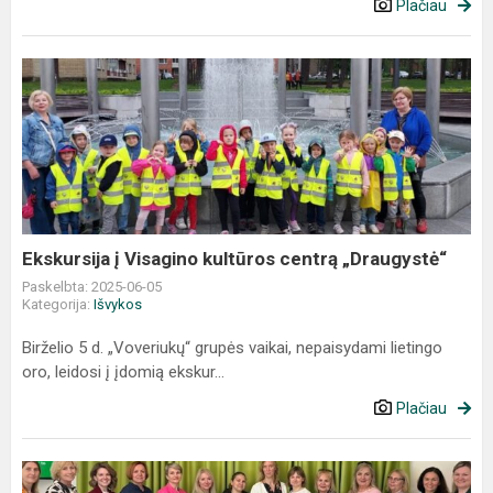
Plačiau
Ekskursija
į
Visagino
kultūros
centrą
„Draugystė“
Ekskursija į Visagino kultūros centrą „Draugystė“
Paskelbta: 2025-06-05
Kategorija:
Išvykos
Birželio 5 d. „Voveriukų“ grupės vaikai, nepaisydami lietingo
oro, leidosi į įdomią ekskur...
Plačiau
Daugpilio