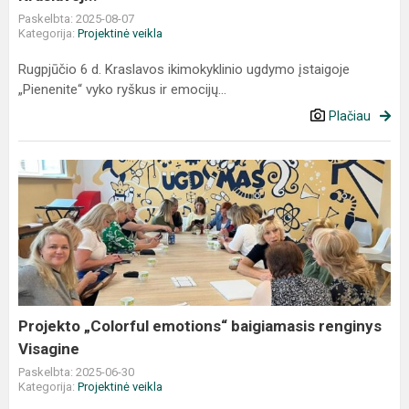
Paskelbta: 2025-08-07
Kategorija:
Projektinė veikla
Rugpjūčio 6 d. Kraslavos ikimokyklinio ugdymo įstaigoje
„Pienenite“ vyko ryškus ir emocijų...
Plačiau
Projekto
„Colorful
emotions“
baigiamasis
renginys
Visagine
Projekto „Colorful emotions“ baigiamasis renginys
Visagine
Paskelbta: 2025-06-30
Kategorija:
Projektinė veikla