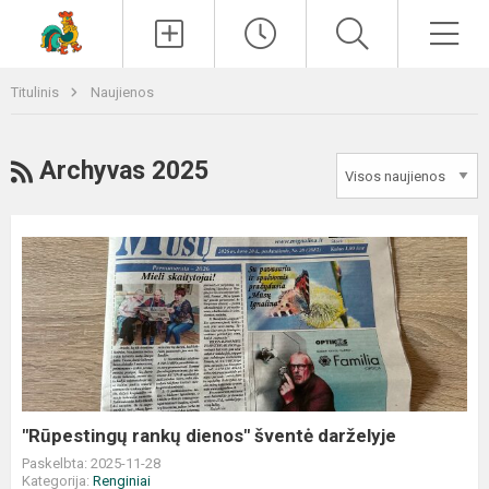
Paieška
Men
Titulinis
Naujienos
RSS
Archyvas 2025
"Rūpestingų
rankų
dienos"
šventė
darželyje
"Rūpestingų rankų dienos" šventė darželyje
Paskelbta: 2025-11-28
Kategorija:
Renginiai