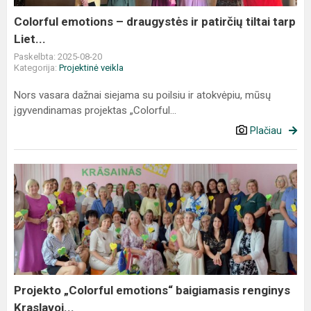
tiltai
tarp
Colorful emotions – draugystės ir patirčių tiltai tarp
Liet...
Liet...
Paskelbta: 2025-08-20
Kategorija:
Projektinė veikla
Nors vasara dažnai siejama su poilsiu ir atokvėpiu, mūsų
įgyvendinamas projektas „Colorful...
Plačiau
Projekto
„Colorful
emotions“
baigiamasis
renginys
Kraslavoj...
Projekto „Colorful emotions“ baigiamasis renginys
Kraslavoj...