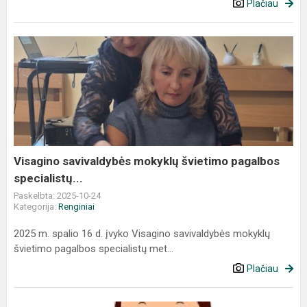
Plačiau
Visagino
savivaldybės
mokyklų
švietimo
pagalbos
specialistų...
Visagino savivaldybės mokyklų švietimo pagalbos
specialistų...
Paskelbta: 2025-10-24
Kategorija:
Renginiai
2025 m. spalio 16 d. įvyko Visagino savivaldybės mokyklų
švietimo pagalbos specialistų met...
Plačiau