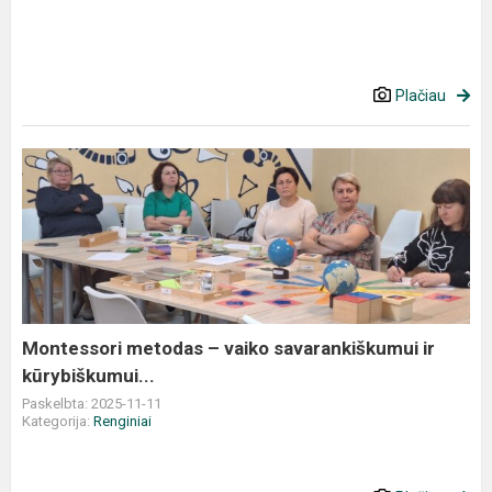
Plačiau
Montessori
metodas
–
vaiko
savarankiškumui
ir
kūrybiškumui...
Montessori metodas – vaiko savarankiškumui ir
kūrybiškumui...
Paskelbta: 2025-11-11
Kategorija:
Renginiai