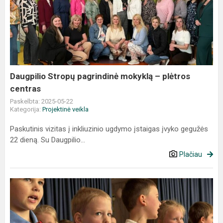
Stropų
pagrindinė
mokyklą
–
plėtros
centras
Daugpilio Stropų pagrindinė mokyklą – plėtros
centras
Paskelbta: 2025-05-22
Kategorija:
Projektinė veikla
Paskutinis vizitas į inkliuzinio ugdymo įstaigas įvyko gegužės
22 dieną. Su Daugpilio...
Plačiau
Šeimos
šilumos
apsuptyje