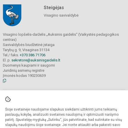
Steigėjas
Visagino savivaldybė
Visagino lopšelis-darželis „Auksinis gaidelis“ (Vaikystės pedagogikos
centras)
Savivaldybės biudžetinė įstaiga
Tarybų g. 9, Visaginas 31134
Tel./ faks.
+370 386 71706
El. p.
sekretore@auksinisgaidelis.lt
Duomenys kaupiami ir saugomi
Juridinių asmenų registre
Įmonės kodas 190230639
© 2025. Visagino lopšelis-darželis „Auksinis gaidelis“ (Vaikystės pedagogikos
centras).
Visos teisės saugomos. Kopijuoti turinį be raštiško įstaigos administracijos
Šioje svetainėje naudojame slapukus siekdami užtikrinti jums teikiamų
sutikimo
griežtai draudžiama.
paslaugų kokybę, analizuoti svetainės naudojimą ir optimizuoti naršymo
patirtį. Spustelėję mygtuką „Sutinku“, jūs patvirtinate, kad sutinkate su visų
Prieinamumo paraiška
Slapukų valdymas
slapukų naudojimu šioje svetainėje. Jei norite atšaukti arba pakeisti savo