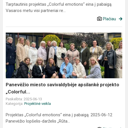
Tarptautinis projektas „Colorful emotions“ eina į pabaigą.
Vasaros metu visi partneriai re...
Plačiau
Panevėžio
miesto
savivaldybėje
apsilankė
projekto
„Colorful...
Panevėžio miesto savivaldybėje apsilankė projekto
„Colorful...
Paskelbta: 2025-06-13
Kategorija:
Projektinė veikla
Projektas „Colorful emotions“ eina į pabaigą. 2025-06-12
Panevėžio lopšelis-darželis „Rūta...