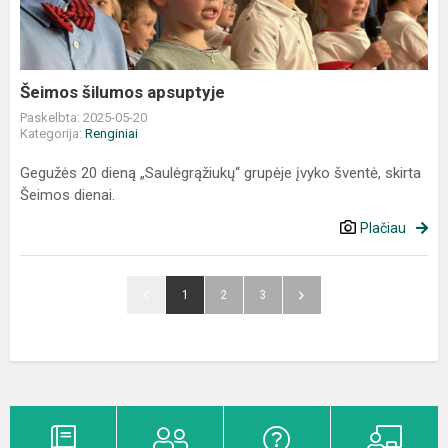
Šeimos šilumos apsuptyje
Paskelbta: 2025-05-20
Kategorija:
Renginiai
Gegužės 20 dieną „Saulėgrąžiukų“ grupėje įvyko šventė, skirta
Šeimos dienai.
Plačiau
1
2
3