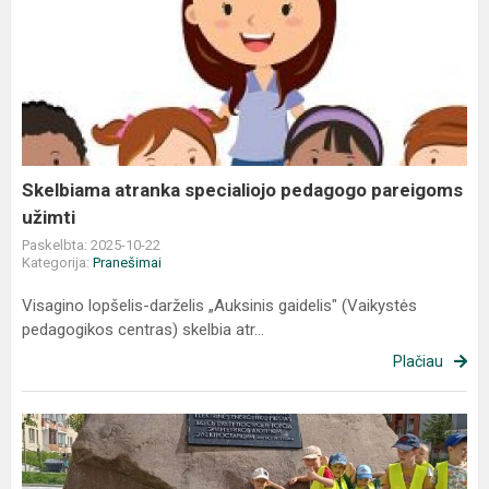
Skelbiama
atranka
specialiojo
pedagogo
pareigoms
užimti
Skelbiama atranka specialiojo pedagogo pareigoms
užimti
Paskelbta: 2025-10-22
Kategorija:
Pranešimai
Visagino lopšelis-darželis „Auksinis gaidelis" (Vaikystės
pedagogikos centras) skelbia atr...
Plačiau
Stovykla
„Mes
mažieji